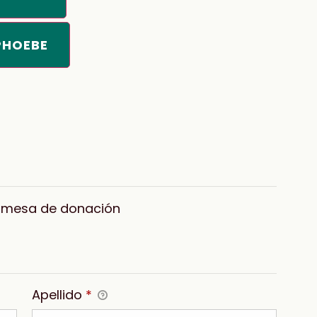
PHOEBE
romesa de donación
Apellido
*