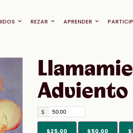
NIDOS
REZAR
APRENDER
PARTICI
Llamamie
Adviento
$
$25.00
$50.00
$