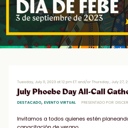
Tuesday, July 11, 2023 at 12 pm ET and/or Thursday., July 27, 
July Phoebe Day All-Call Gath
,
DESTACADO
EVENTO VIRTUAL
PRESENTADO POR: DISCE
Invitamos a todos quienes estén planeando 
capacitación de verano.