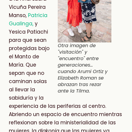
Vicuña Pereira
Manso,
Patricia
Gualinga,
y
Yesica Patiachi
para que sean
Otra imagen de
protegidas bajo
"visitación" y
el Manto de
"encuentro" entre
María. Que
generaciones...
cuando Arumi Ortiz y
sepan que no
Elizabeth Roman se
caminan solas
abrazan tras rezar
al llevar la
ante la Tilma.
sabiduría y la
experiencia de las periferias al centro.
Abriendo un espacio de encuentro mientras
reflexionan sobre la ministerialidad de las
mujeres, la
diakonia
que las mujeres ya