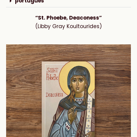
portugués
“St. Phoebe, Deaconess”
(Libby Gray Koultourides)