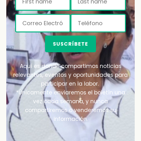
SUSCRÍBETE
Aquí es donde compartimos noticias
relevantes, eventos y oportunidades para
participar en la labor.
*Únicamente enviaremos el boletín una
vez cada semana, y nunca
compartiremos o venderemos su
información.