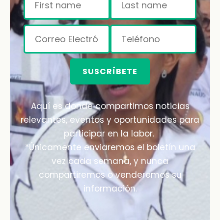
SUSCRÍBETE
Aquí es donde compartimos noticias
relevantes, eventos y oportunidades para
participar en la labor.
*Únicamente enviaremos el boletín una
vez cada semana, y nunca
compartiremos o venderemos su
información.